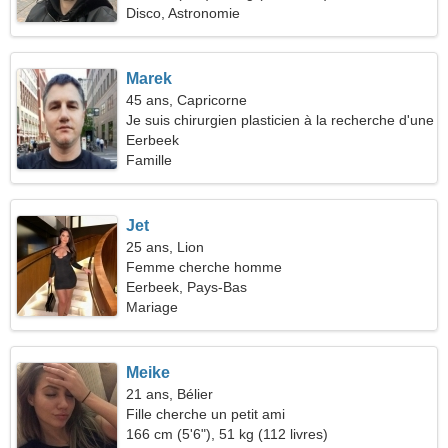
Disco, Astronomie
Marek
45 ans, Capricorne
Je suis chirurgien plasticien à la recherche d'une
belle femme
Eerbeek
Famille
Jet
25 ans, Lion
Femme cherche homme
Eerbeek, Pays-Bas
Mariage
Meike
21 ans, Bélier
Fille cherche un petit ami
166 cm (5'6"), 51 kg (112 livres)