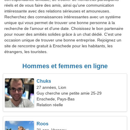
réels et de vous faire des amis, ainsi qu'une communication
intéressante avec des relations sérieuses et amoureuses.
Recherchez des connaissances intéressantes avec un système
unique qui vous permet de trouver une bonne personne à la
recherche de l'amour et d'une date. Choisissez le bon partenaire
pour nouer des amitiés solides grâce à un chat dédié. C'est une
occasion unique de trouver une bonne entreprise. Rejoignez un
site de rencontre gratuit à Enschede pour les habitants, les
étrangers, les touristes.
Hommes et femmes en ligne
Chuks
27 années, Lion
Guy cherche une petite amie 25-29
Enschede, Pays-Bas
Relation réelle
Roos