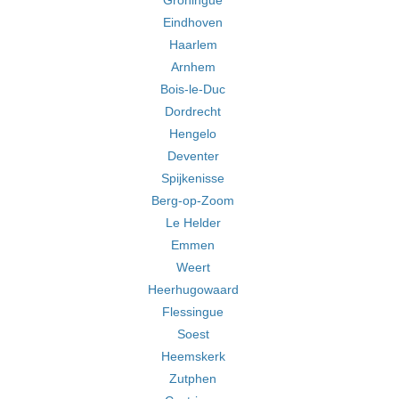
Groningue
Eindhoven
Haarlem
Arnhem
Bois-le-Duc
Dordrecht
Hengelo
Deventer
Spijkenisse
Berg-op-Zoom
Le Helder
Emmen
Weert
Heerhugowaard
Flessingue
Soest
Heemskerk
Zutphen