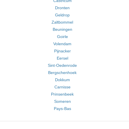
Castricum
Dronten
Geldrop
Zaltbommel
Beuningen
Goirle
Volendam
Pijnacker
Eersel
Sint-Oedenrode
Bergschenhoek
Dokkum
Carnisse
Prinsenbeek
Someren
Pays-Bas