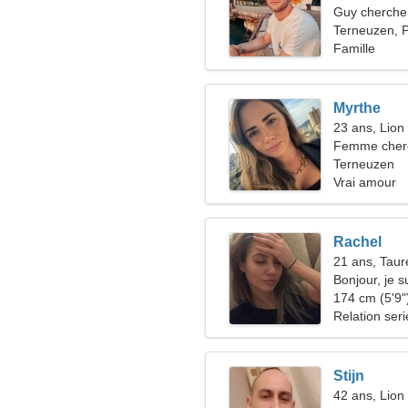
Guy cherche 
Terneuzen, 
Famille
Myrthe
23 ans, Lion
Femme cher
Terneuzen
Vrai amour
Rachel
21 ans, Tau
Bonjour, je 
174 cm (5'9")
Relation ser
Stijn
42 ans, Lion