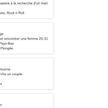
ataire a la recherche d'un mari
es, Rock n Roll
rge
ut rencontrer une femme 25-31
 Pays-Bas
 Plongée
ricorne
che un couple
is
er