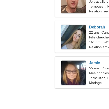
Je travaille 
d'une femme
Terneuzen, 
Relation réel
Deborah
22 ans, Can
Fille cherche
161 cm (5'4")
Relation ami
Jamie
55 ans, Pois
Mes hobbies 
Terneuzen, 
Mariage