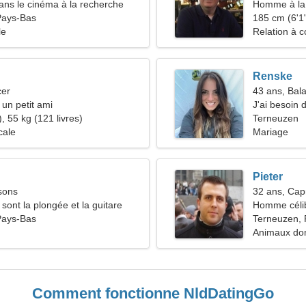
dans le cinéma à la recherche
Homme à la 
 élégante
Pays-Bas
48-55
185 cm (6'1"
le
Relation à c
Renske
cer
43 ans, Bal
 un petit ami
J'ai besoin
, 55 kg (121 livres)
ensemble
Terneuzen
cale
Mariage
Pieter
sons
32 ans, Cap
sont la plongée et la guitare
Homme céli
Pays-Bas
Terneuzen,
Animaux do
Comment fonctionne NldDatingGo