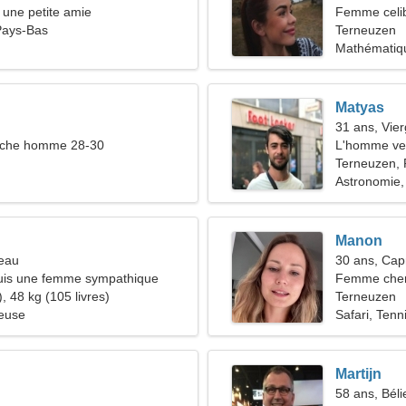
une petite amie
Femme celib
Pays-Bas
Terneuzen
Mathématiqu
Matyas
31 ans, Vie
che homme 28-30
L'homme ve
Terneuzen,
Astronomie,
Manon
reau
30 ans, Cap
suis une femme sympathique
Femme cher
, 48 kg (105 livres)
Terneuzen
ieuse
Safari, Tenn
Martijn
58 ans, Béli