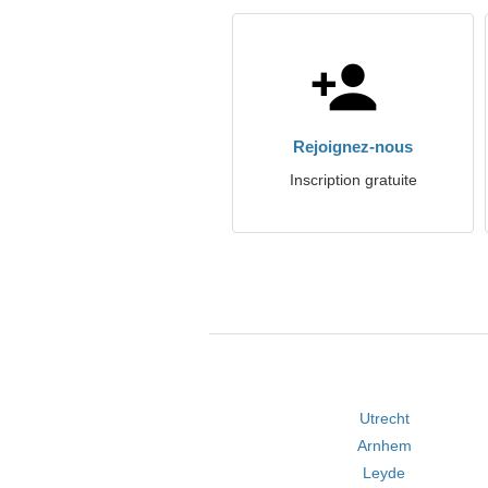
Rejoignez-nous
Inscription gratuite
Utrecht
Arnhem
Leyde