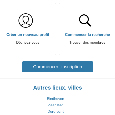
Créer un nouveau profil
Commencer la recherche
Décrivez-vous
Trouver des membres
Commencer l'inscription
Autres lieux, villes
Eindhoven
Zaanstad
Dordrecht