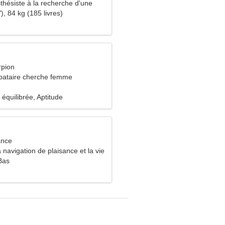
thésiste à la recherche d'une
mme
), 84 kg (185 livres)
rpion
bataire cherche femme
 équilibrée, Aptitude
ance
a navigation de plaisance et la vie
Bas