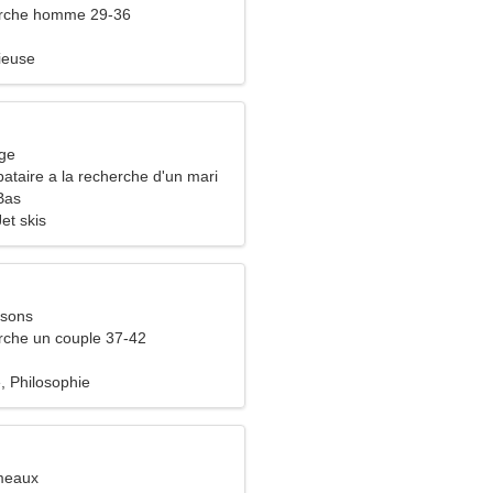
rche homme 29-36
ieuse
rge
ataire a la recherche d'un mari
Bas
et skis
ssons
che un couple 37-42
, Philosophie
meaux