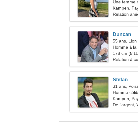
Une femme m
véritable am
Kampen, Pa
Relation ami
Duncan
55 ans, Lion
Homme à la 
48-52
178 cm (5'11"
Relation à c
Stefan
31 ans, Pois
Homme célib
Kampen, Pa
De l'argent, 