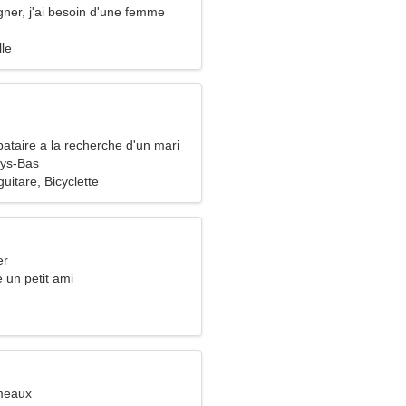
gner, j'ai besoin d'une femme
lle
ataire a la recherche d'un mari
ys-Bas
guitare, Bicyclette
er
e un petit ami
meaux