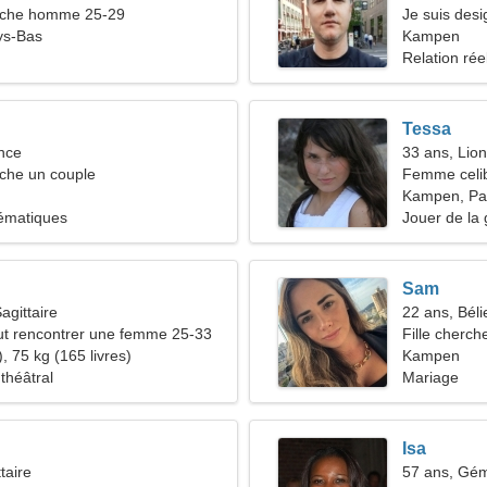
che homme 25-29
Je suis desi
ys-Bas
svelte
Kampen
Relation rée
Tessa
nce
33 ans, Lion
he un couple
Femme celib
Kampen, Pa
ématiques
Jouer de la 
Sam
agittaire
22 ans, Béli
t rencontrer une femme 25-33
Fille cherch
, 75 kg (165 livres)
Kampen
théâtral
Mariage
Isa
taire
57 ans, Gé