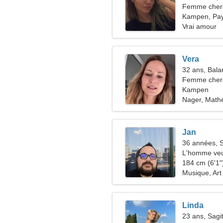
Femme cher
Kampen, Pa
Vrai amour
Vera
32 ans, Bala
Femme cherc
Kampen
Nager, Math
Jan
36 années, S
L'homme veu
184 cm (6'1")
Musique, Art 
Linda
23 ans, Sagit