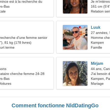
ince est à la recherche du
Je m'intéres
our
ys-Bas
161 cm (5'4"
cale
Relation ser
Luuk
27 années, 
recherche d'une femme senior
Homme cher
), 81 kg (178 livres)
Kampen
ourt terme
Famille
Mirjam
sons
44 ans, Can
ataire cherche femme 24-28
J'ai besoin
ys-Bas
Kampen, Pa
Voitures
Mariage
Comment fonctionne NldDatingGo