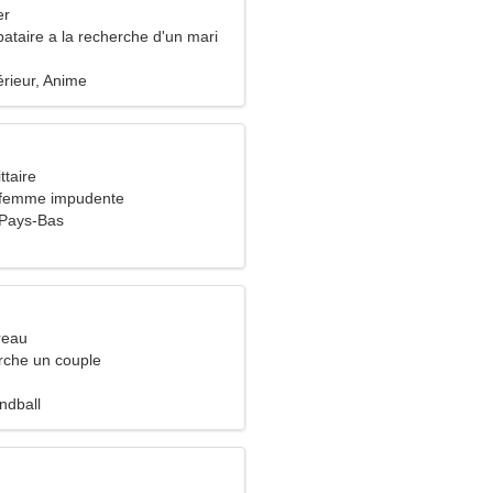
er
ataire a la recherche d'un mari
érieur, Anime
ttaire
 femme impudente
 Pays-Bas
reau
che un couple
ndball