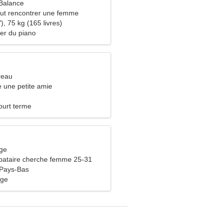
Balance
ut rencontrer une femme
), 75 kg (165 livres)
uer du piano
reau
 une petite amie
ourt terme
rge
bataire cherche femme 25-31
 Pays-Bas
age