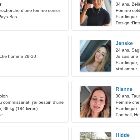
r
34 ans, Béli
recherche d'une femme senior
Femme celib
Pays-Bas
39-41
Flardingue
Design d'int
Jenske
24 ans, Sagi
che homme 28-38
Je suis une
Flardingue,
Vrai amour
Rianne
pion
30 ans, Tau
au commissariat, j'ai besoin d'une
Femme cher
uée
, 88 kg (194 livres)
Flardingue
le
Football, Ha
Hidde