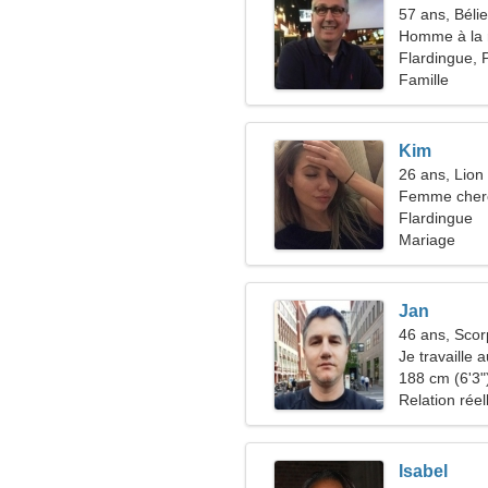
57 ans, Bélie
Homme à la 
Flardingue, 
Famille
Kim
26 ans, Lion
Femme cher
Flardingue
Mariage
Jan
46 ans, Scor
Je travaille 
femme enjo
188 cm (6'3")
Relation réel
Isabel