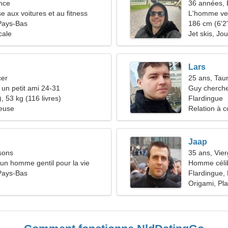
nce
36 années, 
e aux voitures et au fitness
L'homme ve
Pays-Bas
186 cm (6'2"
cale
Jet skis, Jo
Lars
cer
25 ans, Tau
 un petit ami 24-31
Guy cherche
, 53 kg (116 livres)
Flardingue
ieuse
Relation à c
Jaap
sons
35 ans, Vie
'un homme gentil pour la vie
Homme céli
Pays-Bas
Flardingue,
Origami, Pl