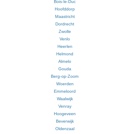
Bois-le-Duc
Hoofddorp
Maastricht
Dordrecht
Zwolle
Venlo
Heerlen
Helmond
Almelo
Gouda
Berg-op-Zoom
Woerden
Emmeloord
Waalwijk
Venray
Hoogeveen
Beverwijk
Oldenzaal