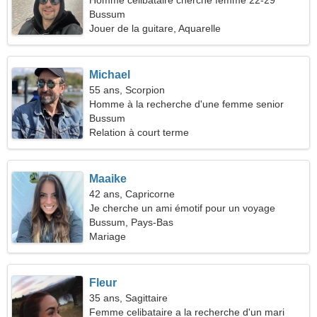
Homme célibataire cherche femme 22-29
Bussum
Jouer de la guitare, Aquarelle
Michael
55 ans, Scorpion
Homme à la recherche d'une femme senior
Bussum
Relation à court terme
Maaike
42 ans, Capricorne
Je cherche un ami émotif pour un voyage
commun
Bussum, Pays-Bas
Mariage
Fleur
35 ans, Sagittaire
Femme celibataire a la recherche d'un mari