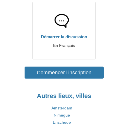
Démarrer la discussion
En Français
Commencer l'inscription
Autres lieux, villes
Amsterdam
Nimègue
Enschede