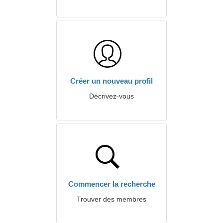
Créer un nouveau profil
Décrivez-vous
Commencer la recherche
Trouver des membres