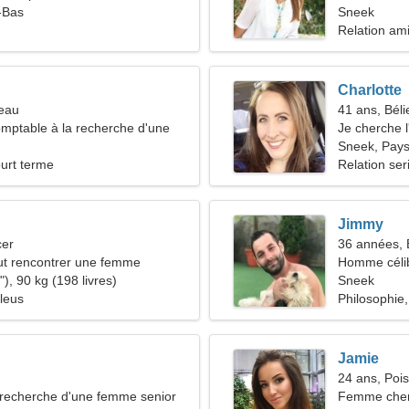
-Bas
Sneek
Relation am
Charlotte
seau
41 ans, Béli
omptable à la recherche d'une
Je cherche l
aculaire
Sneek, Pay
ourt terme
Relation ser
Jimmy
cer
36 années, 
t rencontrer une femme
Homme céli
), 90 kg (198 livres)
Sneek
leus
Philosophie,
Jamie
24 ans, Poi
recherche d'une femme senior
Femme che