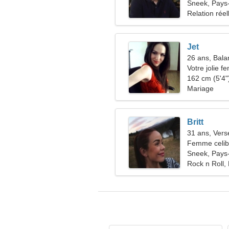
Sneek, Pays
Relation réel
Jet
26 ans, Bala
Votre jolie 
162 cm (5'4")
Mariage
Britt
31 ans, Ver
Femme celiba
34-38
Sneek, Pays
Rock n Roll,