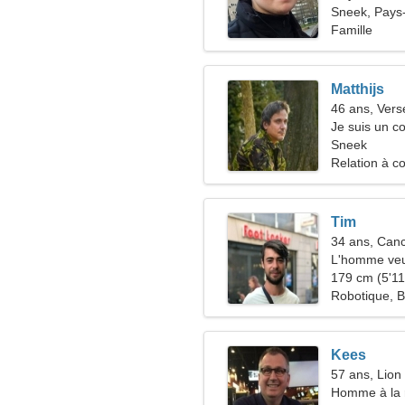
Sneek, Pays
Famille
Matthijs
46 ans, Ver
Je suis un c
femme spect
Sneek
Relation à c
Tim
34 ans, Can
L'homme veu
179 cm (5'11"
Robotique, B
Kees
57 ans, Lion
Homme à la 