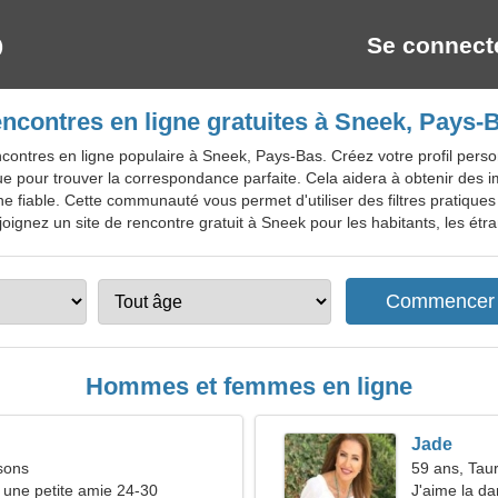
Se connect
ncontres en ligne gratuites à Sneek, Pays-
ontres en ligne populaire à Sneek, Pays-Bas. Créez votre profil personn
ue pour trouver la correspondance parfaite. Cela aidera à obtenir des i
 fiable. Cette communauté vous permet d'utiliser des filtres pratiques
oignez un site de rencontre gratuit à Sneek pour les habitants, les étran
Hommes et femmes en ligne
Jade
sons
59 ans, Tau
une petite amie 24-30
J'aime la da