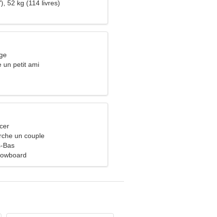
), 52 kg (114 livres)
rge
e un petit ami
cer
che un couple
s-Bas
nowboard