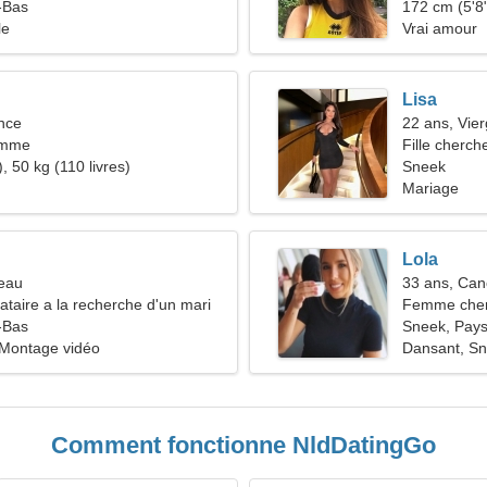
-Bas
172 cm (5'8"
le
Vrai amour
Lisa
nce
22 ans, Vie
femme
Fille cherch
, 50 kg (110 livres)
Sneek
Mariage
Lola
seau
33 ans, Can
taire a la recherche d'un mari
Femme cher
-Bas
Sneek, Pay
 Montage vidéo
Dansant, S
Comment fonctionne NldDatingGo