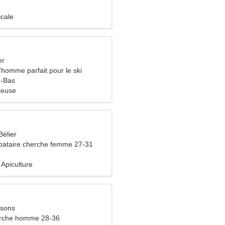
icale
er
'homme parfait pour le ski
s-Bas
ieuse
Bélier
bataire cherche femme 27-31
 Apiculture
ssons
rche homme 28-36