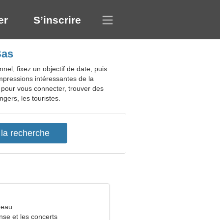
er
S’inscrire
Bas
el, fixez un objectif de date, puis
mpressions intéressantes de la
 pour vous connecter, trouver des
gers, les touristes.
reau
nse et les concerts